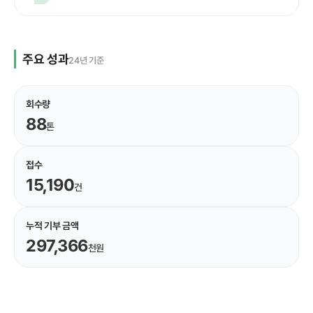
주요 성과
24년 기준
회수량
88
톤
접수
15,190
건
누적 기부 금액
297,366
천원