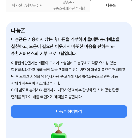
맞춤수거
알림마당
폐가전 무상방문수거
나눔폰
+중소형폐가전수거함
회원사 현황
회수체계 안내
나눔폰
나눔폰은 사용하지 않는 휴대폰을 기부하여 올바른 분리배출을
실천하고, 도움이 필요한
이웃에게 따뜻한 마음을 전하는 E-
순환거버넌스의 기부 프로그램입니다.
이동전화단말기는 제품의 크기가 소형임에도 불구하고 각종 유가성 있는
희유금속과 환경 유해 물질 등을
포함하고 있는 반면에 대상 제품으로 편입되고
난 후
오히려 시장의 영향(재사용, 중고거래 시장 활성화)등으로 인해 제품
자체의 회수율이 저조해졌습니다.
이에 별도로 분리하여 관리하기 시작하였고 회수 활성화 및 사회 공헌 활동
연계를 위하여 배출 국민에게 혜택을 제공합니다.
나눔폰 참여하기