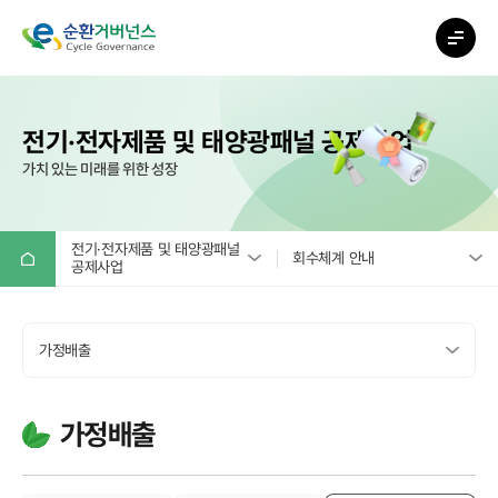
전기·전자제품 및 태양광패널 공제사업
가치 있는 미래를 위한 성장
전기·전자제품 및 태양광패널
회수체계 안내
공제사업
공제조합소개
환경성보장제도란?
가정배출
전기·전자제품 및 태양광패널
의무대상 제품
공제사업
가정배출
의무주체 및 역할
전지류 공제사업
가정배출
기업ㆍ기관 배출
회원가입
ESG 활동 지원
예상 분담금 계산