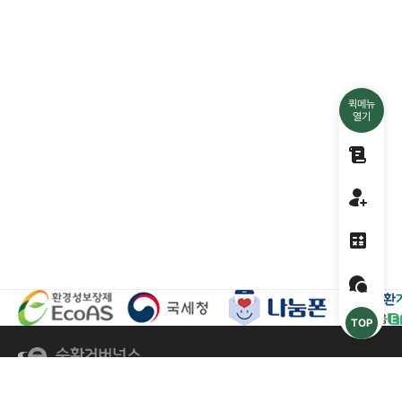
퀵메뉴
열기
ESG 확인
회원가입 
예상분담금
자주 묻는 
TOP
주소
[16226] 경기도 수원시 영통구 대학4로 17 에이스광교타워 803호