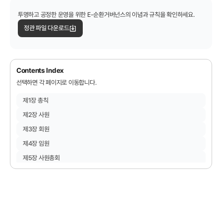
알림마당
투명하고 공정한 운영을 위한 E-순환거버넌스의 이념과 규칙을 확인하세요.
정관 파일 다운로드
Contents Index
선택하면 각 페이지로 이동합니다.
제1장 총칙
제2장 사원
제3장 회원
제4장 임원
제5장 사원총회
제6장 이사회
제7장 분담금
제8장 수익사업
제9장 재산 및 회계